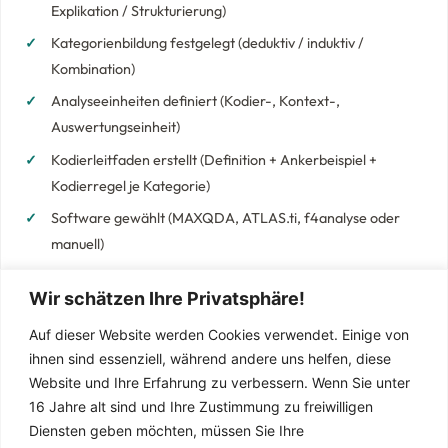
Explikation / Strukturierung)
Kategorienbildung festgelegt (deduktiv / induktiv /
Kombination)
Analyseeinheiten definiert (Kodier-, Kontext-,
Auswertungseinheit)
Kodierleitfaden erstellt (Definition + Ankerbeispiel +
Kodierregel je Kategorie)
Software gewählt (MAXQDA, ATLAS.ti, f4analyse oder
manuell)
Wir schätzen Ihre Privatsphäre!
Auf dieser Website werden Cookies verwendet. Einige von
Nach der Analyse:
ihnen sind essenziell, während andere uns helfen, diese
Website und Ihre Erfahrung zu verbessern.
Wenn Sie unter
Kategoriensystem überarbeitet (nach erstem
16 Jahre alt sind und Ihre Zustimmung zu freiwilligen
Materialdurchlauf)
Diensten geben möchten, müssen Sie Ihre
Interkoder-Reliabilität geprüft (Zweitkodierung durch