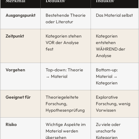
Merkmal
Deduktiv
Induktiv
Ausgangspunkt
Bestehende Theorie
Das Material selbst
oder Literatur
Zeitpunkt
Kategorien stehen
Kategorien
VOR der Analyse
entstehen
fest
WÄHREND der
Analyse
Vorgehen
Top-down: Theorie
Bottom-up:
→ Material
Material →
Kategorien
Geeignet für
Theoriegeleitete
Explorative
Forschung,
Forschung, wenig
Hypothesenprüfung
Vorwissen
Risiko
Wichtige Aspekte im
Zu viele oder
Material werden
unscharfe
übersehen
Kategorien