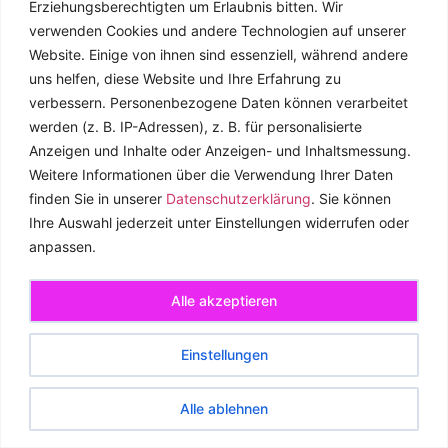
Erziehungsberechtigten um Erlaubnis bitten.
Wir
andere Person)
verwenden Cookies und andere Technologien auf unserer
Website. Einige von ihnen sind essenziell, während andere
Ergebnisse je Kategorie zusammengefasst und
uns helfen, diese Website und Ihre Erfahrung zu
interpretiert
verbessern.
Personenbezogene Daten können verarbeitet
Rückbezug auf Forschungsfrage und Theorie hergestellt
werden (z. B. IP-Adressen), z. B. für personalisierte
Gütekriterien im Methodenteil dokumentiert
Anzeigen und Inhalte oder Anzeigen- und Inhaltsmessung.
Weitere Informationen über die Verwendung Ihrer Daten
finden Sie in unserer
Datenschutzerklärung
.
Sie können
Ihre Auswahl jederzeit unter Einstellungen widerrufen oder
anpassen.
Weiterführende Literatur und
Alle akzeptieren
Ressourcen
Einstellungen
Mayring, P.: Qualitative Inhaltsanalyse – Grundlagen und
Techniken
(Beltz, 13. Auflage) – das Standardwerk, ein Muss für
Alle ablehnen
jeden der mit Mayring arbeitet