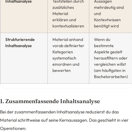
Inhaltsanalyse
Textstellen durch
Aussagen
zusätzliches
mehrdeutig sind
Material
und
erklären und
Kontextwissen
kontextualisieren
benötigt wird
Strukturierende
Material anhand
Wenn du
Inhaltsanalyse
vorab definierter
bestimmte
Kategorien
Aspekte gezielt
systematisch
herausfiltern oder
einordnen und
vergleichen willst
bewerten
(am häufigsten in
Bachelorarbeiten)
1. Zusammenfassende Inhaltsanalyse
Bei der zusammenfassenden Inhaltsanalyse reduzierst du das
Material schrittweise auf seine Kernaussagen. Das geschieht in vier
Operationen: