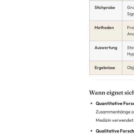
Stichprobe
Gro
Sig
Methoden
Fra
Ana
Auswertung
Sta
Hyp
Ergebnisse
Obj
Wann eignet sic
Quantitative For
Zusammenhänge oder
Medizin verwendet
Qualitative Forsc