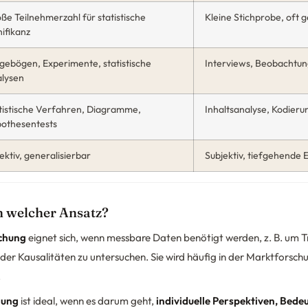
ße Teilnehmerzahl für statistische
Kleine Stichprobe, oft g
nifikanz
gebögen, Experimente, statistische
Interviews, Beobachtung
lysen
tistische Verfahren, Diagramme,
Inhaltsanalyse, Kodieru
othesentests
ektiv, generalisierbar
Subjektiv, tiefgehende E
h welcher Ansatz?
schung
eignet sich, wenn messbare Daten benötigt werden, z. B. um T
 Kausalitäten zu untersuchen. Sie wird häufig in der Marktforsch
.
hung
ist ideal, wenn es darum geht,
individuelle Perspektiven, Bede