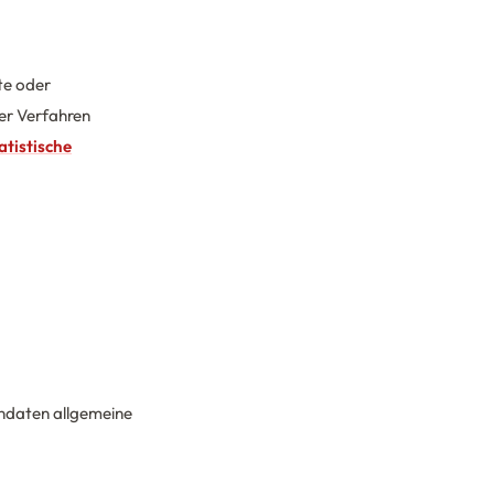
te oder
er Verfahren
atistische
endaten allgemeine