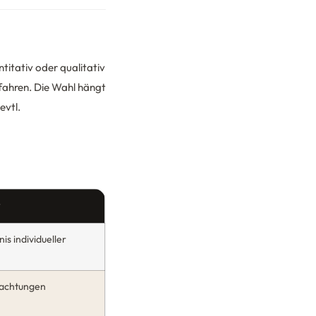
ntitativ oder qualitativ
fahren. Die Wahl hängt
evtl.
s individueller
bachtungen