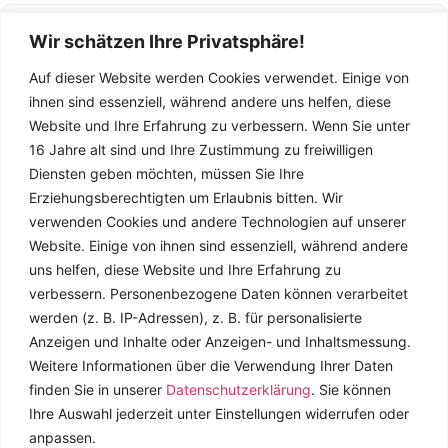
Die häufigsten Fehler: Thema zu breit gewählt, Literaturlage nicht
Thema empirisch untersuchbar ist.
geprüft, zu spät mit dem Betreuer gesprochen und eine vage
6. Kann ich Unterstützung bei der Themenwahl
Wir schätzen Ihre Privatsphäre!
Forschungsfrage ohne klare Eingrenzung. Vermeide auch, ein Thema
bekommen?
Auf dieser Website werden Cookies verwendet. Einige von
nur deshalb zu wählen, weil es „einfach“ klingt – fehlende Motivation
Ja, mehrere Anlaufstellen helfen dir: Dein Betreuer ist die erste
ihnen sind essenziell, während andere uns helfen, diese
rächt sich spätestens ab der Hälfte der Arbeit.
Website und Ihre Erfahrung zu verbessern.
Wenn Sie unter
Adresse. Viele Unis bieten zusätzlich Schreibwerkstätten,
16 Jahre alt sind und Ihre Zustimmung zu freiwilligen
Methodenberatung oder Workshops zur Themenfindung an. Auch
MyLeitfaden
Diensten geben möchten, müssen Sie Ihre
Kommilitonen, die ihre Arbeit schon geschrieben haben, können
Erziehungsberechtigten um Erlaubnis bitten.
Wir
wertvolle Tipps geben.
Ihr Wegweiser für akademisches Schreiben.
verwenden Cookies und andere Technologien auf unserer
Praxisnahe Tipps und Leitfäden für Studierende.
Website. Einige von ihnen sind essenziell, während andere
uns helfen, diese Website und Ihre Erfahrung zu
Navigation
verbessern.
Personenbezogene Daten können verarbeitet
Home
werden (z. B. IP-Adressen), z. B. für personalisierte
Anzeigen und Inhalte oder Anzeigen- und Inhaltsmessung.
Blog
Weitere Informationen über die Verwendung Ihrer Daten
Impressum
finden Sie in unserer
Datenschutzerklärung
.
Sie können
Datenschutzerklärung
Ihre Auswahl jederzeit unter Einstellungen widerrufen oder
anpassen.