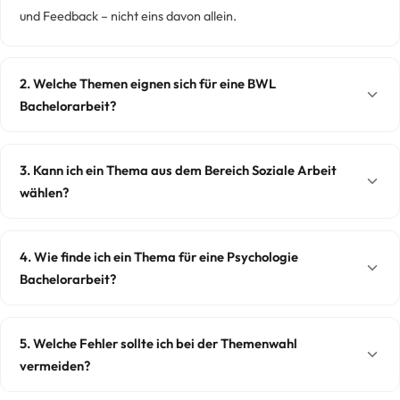
und Feedback – nicht eins davon allein.
2. Welche Themen eignen sich für eine BWL
Bachelorarbeit?
Aktuell sind Themen rund um Digitalisierung, Nachhaltigkeit, New Work
und Krisenmanagement besonders gefragt. Wichtig ist, dass du das
3. Kann ich ein Thema aus dem Bereich Soziale Arbeit
Thema konkret eingrenzst – „Digitalisierung im Mittelstand“ ist noch zu
wählen?
breit, „Einfluss von E-Commerce auf den stationären Einzelhandel in
Auf jeden Fall. Soziale Arbeit bietet viele praxisnahe Themen – von
deutschen Kleinstädten“ schon besser.
Integration und Jugendarbeit bis hin zu Suchtprävention oder
4. Wie finde ich ein Thema für eine Psychologie
Schulsozialarbeit. Der Vorteil: Du kannst oft eigene Praxiserfahrungen
Bachelorarbeit?
einbringen und hast einen direkten gesellschaftlichen Bezug.
Schau dir aktuelle Studien in den Bereichen an, die dich interessieren –
Klinische Psychologie, Sozialpsychologie, Entwicklungspsychologie.
5. Welche Fehler sollte ich bei der Themenwahl
Fachzeitschriften wie „Psychologische Rundschau“ oder „Journal of
vermeiden?
Applied Psychology“ geben dir Inspiration. Achte darauf, dass dein